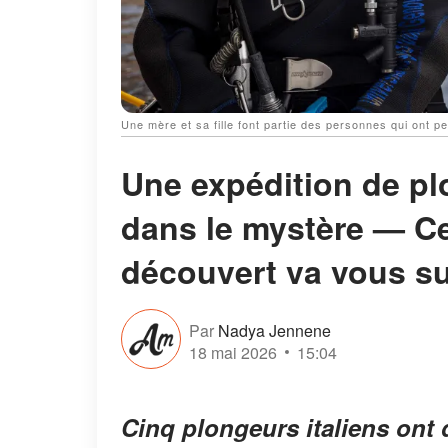
Une mère et sa fille font partie des personnes qui ont 
Une expédition de p
dans le mystère — Ce
découvert va vous s
Par
Nadya Jennene
18 mai 2026
15:04
Cinq plongeurs italiens ont