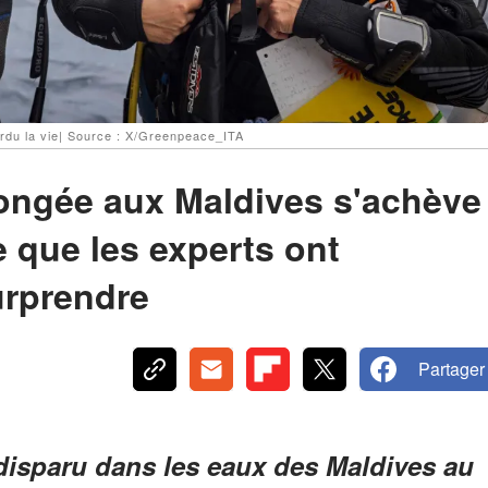
perdu la vie| Source : X/Greenpeace_ITA
longée aux Maldives s'achève
 que les experts ont
urprendre
Partager
 disparu dans les eaux des Maldives au