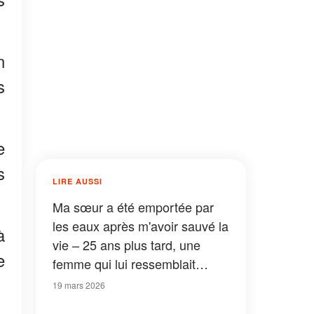
n
s
e
s
LIRE AUSSI
Ma sœur a été emportée par
les eaux après m'avoir sauvé la
à
vie – 25 ans plus tard, une
e
femme qui lui ressemblait
comme deux gouttes d'eau est
19 mars 2026
entrée dans mon bureau