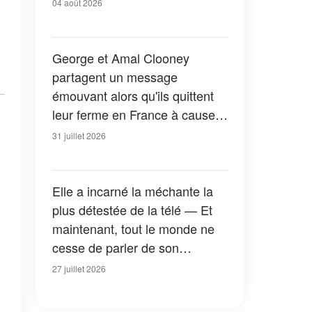
04 août 2026
George et Amal Clooney
partagent un message
émouvant alors qu'ils quittent
leur ferme en France à cause
des feux de forêt — Tous les
31 juillet 2026
détails
Elle a incarné la méchante la
plus détestée de la télé — Et
maintenant, tout le monde ne
cesse de parler de son
apparition dans la nouvelle
27 juillet 2026
version de « La Petite Maison
dans la prairie » — Photos