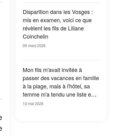
Disparition dans les Vosges :
mis en examen, voici ce que
révèlent les fils de Liliane
Coinchelin
09 mars 2026
Mon fils m'avait invitée à
passer des vacances en famille
à la plage, mais à l'hôtel, sa
femme m'a tendu une liste en
me disant : « C'est pour ça
13 mai 2026
qu'on t'a emmenée »
e
e