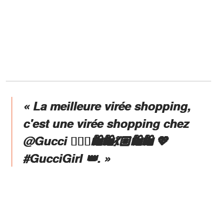
« La meilleure virée shopping,
c'est une virée shopping chez
@Gucci 💁🏼‍♀️🛍️🛍️💃🏼🛍️🛍️ 💖
#GucciGirl 👑. »