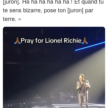
[juron]. Ha ha ha ha ha ha ! Et quand tu
te sens bizarre, pose ton [juron] par
terre. »