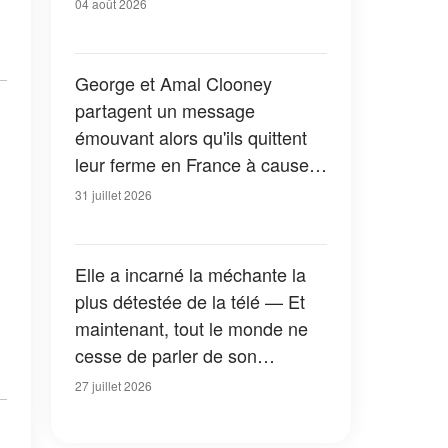
04 août 2026
George et Amal Clooney
partagent un message
émouvant alors qu'ils quittent
leur ferme en France à cause
des feux de forêt — Tous les
31 juillet 2026
détails
Elle a incarné la méchante la
plus détestée de la télé — Et
maintenant, tout le monde ne
cesse de parler de son
apparition dans la nouvelle
27 juillet 2026
version de « La Petite Maison
dans la prairie » — Photos