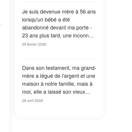
« Vous devez venir
immédiatement à l'école »
Je suis devenue mère à 56 ans
lorsqu'un bébé a été
abandonné devant ma porte -
23 ans plus tard, une inconnue
s'est présenté et m'a dit : «
09 février 2026
Regardez ce que votre fils vous
a caché ! »
Dans son testament, ma grand-
mère a légué de l'argent et une
maison à notre famille, mais à
moi, elle a laissé son vieux
chien – Après avoir trouvé un
28 avril 2026
mot et une clé dans son collier,
j'ai eu un choc