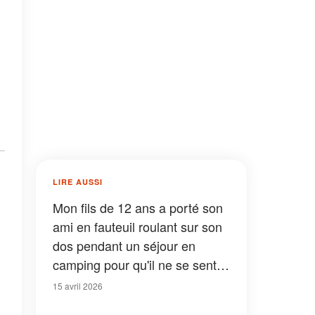
LIRE AUSSI
Mon fils de 12 ans a porté son
ami en fauteuil roulant sur son
dos pendant un séjour en
camping pour qu'il ne se sente
pas exclu – Le lendemain, le
15 avril 2026
directeur m'a appelé et m'a dit :