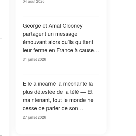
04 août 2026
George et Amal Clooney
partagent un message
émouvant alors qu'ils quittent
leur ferme en France à cause
des feux de forêt — Tous les
31 juillet 2026
détails
Elle a incarné la méchante la
plus détestée de la télé — Et
maintenant, tout le monde ne
cesse de parler de son
apparition dans la nouvelle
27 juillet 2026
version de « La Petite Maison
dans la prairie » — Photos