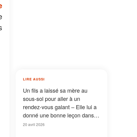
e
e
s
LIRE AUSSI
Un fils a laissé sa mère au
sous-sol pour aller à un
rendez-vous galant – Elle lui a
donné une bonne leçon dans le
restaurant
20 avril 2026