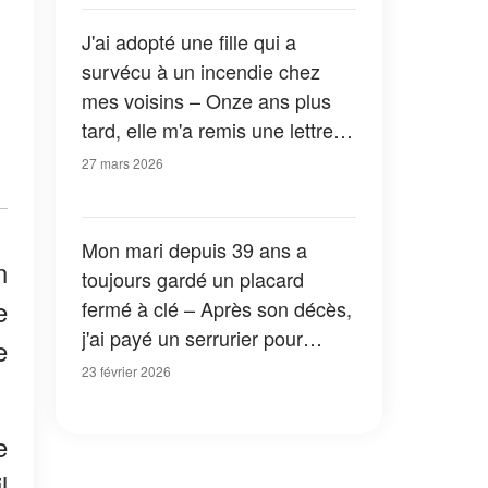
J'ai adopté une fille qui a
survécu à un incendie chez
mes voisins – Onze ans plus
tard, elle m'a remis une lettre
qui révélait la vérité sur cette
27 mars 2026
nuit-là
Mon mari depuis 39 ans a
n
toujours gardé un placard
e
fermé à clé – Après son décès,
j'ai payé un serrurier pour
e
l'ouvrir, et j'aurais préféré ne
23 février 2026
pas l'avoir fait
e
l