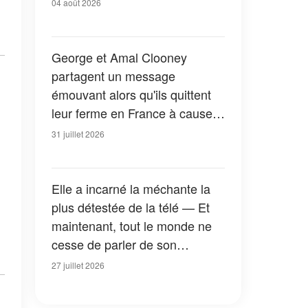
04 août 2026
George et Amal Clooney
partagent un message
émouvant alors qu'ils quittent
leur ferme en France à cause
des feux de forêt — Tous les
31 juillet 2026
détails
Elle a incarné la méchante la
plus détestée de la télé — Et
maintenant, tout le monde ne
cesse de parler de son
apparition dans la nouvelle
27 juillet 2026
version de « La Petite Maison
dans la prairie » — Photos