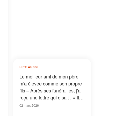
LIRE AUSSI
Le meilleur ami de mon père
m'a élevée comme son propre
fils – Après ses funérailles, j'ai
reçu une lettre qui disait : « Il
n'était pas celui qu'il prétendait
02 mars 2026
être »