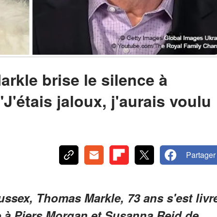
rkle brise le silence à
J'étais jaloux, j'aurais voulu
Partager
ssex, Thomas Markle, 73 ans s'est livr
e à Piers Morgan et Susanna Reid de