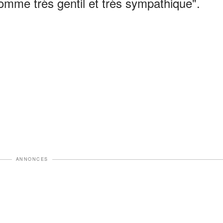
mme très gentil et très sympathique".
ANNONCES