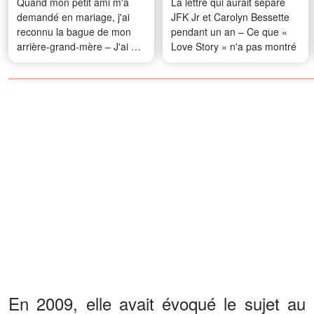
Quand mon petit ami m'a
La lettre qui aurait séparé
demandé en mariage, j'ai
JFK Jr et Carolyn Bessette
reconnu la bague de mon
pendant un an – Ce que «
arrière-grand-mère – J'ai eu
Love Story » n'a pas montré
un choc, car cette bague
avait été enterrée avec elle il
y a 25 ans
En 2009, elle avait évoqué le sujet au