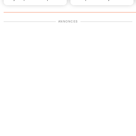
découvert une pièce fermée
à clé, et quand je me suis
approché, ma mère s'est
ANNONCES
écriée : « N'ouvre surtout
pas cette porte ! »