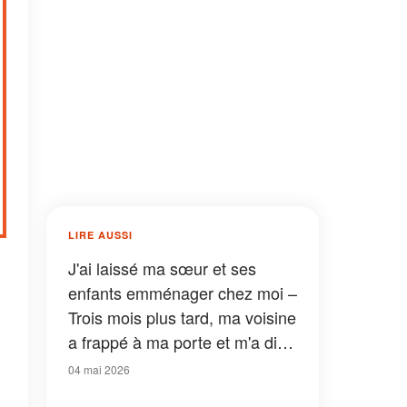
LIRE AUSSI
J'ai laissé ma sœur et ses
enfants emménager chez moi –
Trois mois plus tard, ma voisine
a frappé à ma porte et m'a dit :
« Vous devriez aller voir ce qu'il
04 mai 2026
y a dans votre cave. Tout de