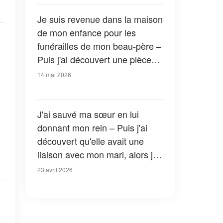
suite. »
Je suis revenue dans la maison
de mon enfance pour les
funérailles de mon beau-père –
Puis j'ai découvert une pièce
fermée à clé, et quand je me
14 mai 2026
suis approché, ma mère s'est
écriée : « N'ouvre surtout pas
cette porte ! »
J'ai sauvé ma sœur en lui
donnant mon rein – Puis j'ai
découvert qu'elle avait une
liaison avec mon mari, alors je
les ai invités à un dîner qu'ils
23 avril 2026
n'oublieront jamais