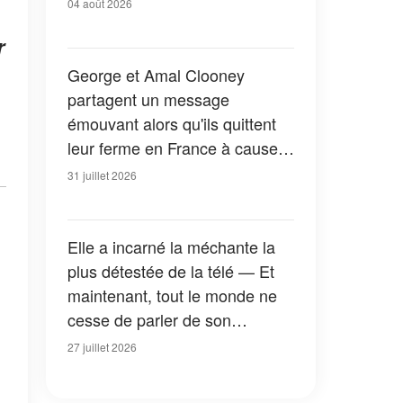
04 août 2026
r
George et Amal Clooney
partagent un message
émouvant alors qu'ils quittent
leur ferme en France à cause
des feux de forêt — Tous les
31 juillet 2026
détails
Elle a incarné la méchante la
plus détestée de la télé — Et
maintenant, tout le monde ne
cesse de parler de son
apparition dans la nouvelle
27 juillet 2026
version de « La Petite Maison
dans la prairie » — Photos