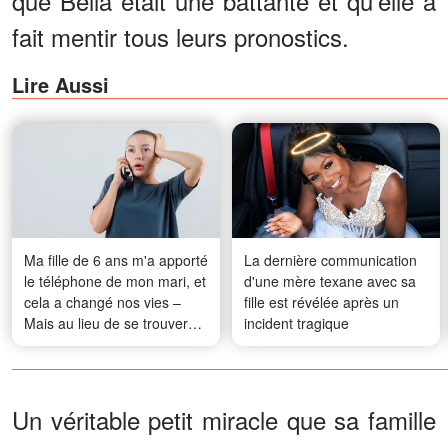
que Bella était une battante et qu'elle a
fait mentir tous leurs pronostics.
Lire Aussi
Ma fille de 6 ans m'a apporté
La dernière communication
le téléphone de mon mari, et
d'une mère texane avec sa
cela a changé nos vies –
fille est révélée après un
Mais au lieu de se trouver
incident tragique
des excuses, il a sorti un
énorme carton et m'a dit : «
Si tu veux vraiment
connaître la vérité, regarde
Un véritable petit miracle que sa famille
bien. »