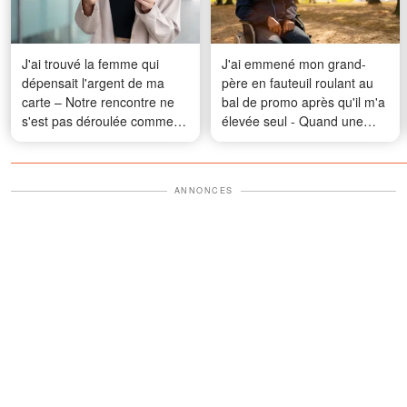
J'ai trouvé la femme qui
J'ai emmené mon grand-
dépensait l'argent de ma
père en fauteuil roulant au
carte – Notre rencontre ne
bal de promo après qu'il m'a
s'est pas déroulée comme
élevée seul - Quand une
prévu
camarade de classe s'est
moquée de lui, ce qu'il a dit
au micro a fait taire tout le
ANNONCES
gymnase