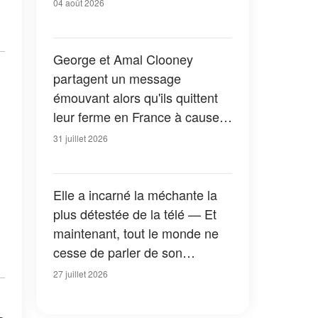
04 août 2026
George et Amal Clooney
partagent un message
émouvant alors qu'ils quittent
leur ferme en France à cause
des feux de forêt — Tous les
31 juillet 2026
détails
Elle a incarné la méchante la
plus détestée de la télé — Et
maintenant, tout le monde ne
cesse de parler de son
apparition dans la nouvelle
27 juillet 2026
version de « La Petite Maison
dans la prairie » — Photos