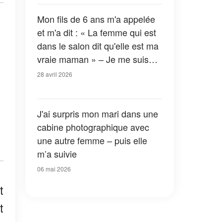
Mon fils de 6 ans m'a appelée
et m'a dit : « La femme qui est
dans le salon dit qu'elle est ma
vraie maman » – Je me suis
précipitée à la maison, mais
28 avril 2026
rien n'aurait pu me préparer à
ce que j'ai découvert en entrant
J'ai surpris mon mari dans une
cabine photographique avec
une autre femme – puis elle
m’a suivie
06 mai 2026
t
t