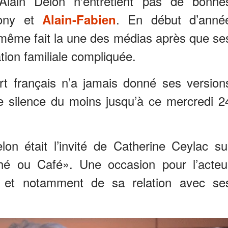
’Alain Delon n'entretient pas de bonne
hony et
. En début d’anné
Alain-Fabien
 a même fait la une des médias après que se
ation familiale compliquée.
rt français n’a jamais donné ses version
 le silence du moins jusqu’à ce mercredi 2
on était l’invité de Catherine Ceylac su
hé ou Café». Une occasion pour l’acteu
e et notamment de sa relation avec se