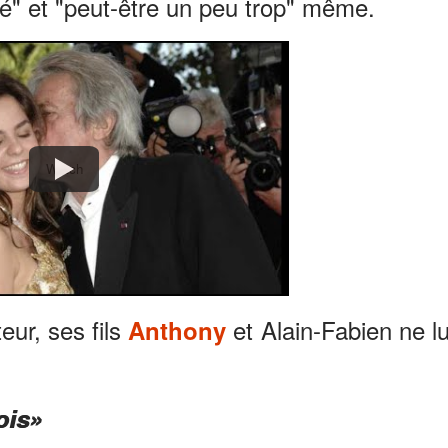
dé" et "peut-être un peu trop" même.
Watch
eur, ses fils
et Alain-Fabien ne lu
Anthony
ois»