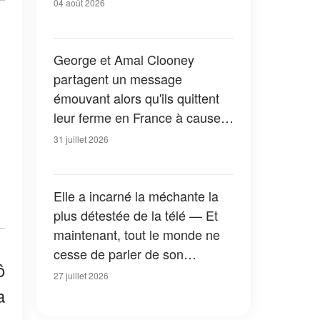
04 août 2026
George et Amal Clooney
partagent un message
émouvant alors qu'ils quittent
leur ferme en France à cause
des feux de forêt — Tous les
31 juillet 2026
détails
Elle a incarné la méchante la
plus détestée de la télé — Et
maintenant, tout le monde ne
cesse de parler de son
ô
apparition dans la nouvelle
27 juillet 2026
version de « La Petite Maison
a
dans la prairie » — Photos