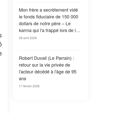
Mon frère a secrètement vidé
le fonds fiduciaire de 150 000
dollars de notre père – Le
karma qui l'a frappé lors de la
s
lecture du testament a laissé
08 avril 2026
ô
tout le monde bouche bée
e
Robert Duvall (Le Parrain) :
retour sur la vie privée de
l'acteur décédé à l'âge de 95
ans
17 février 2026