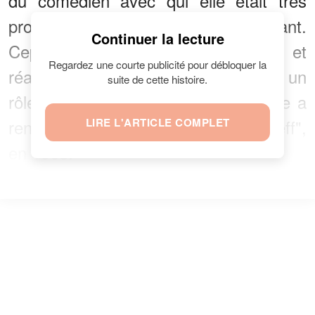
du comédien avec qui elle était très
proche, comme son propre enfant.
Continuer la lecture
Cependant, l'ancienne actrice et
Regardez une courte publicité pour débloquer la
réalisatrice française a aussi joué un
suite de cette histoire.
rôle important auprès de celui qu'elle a
rencontré sur le tournage du film "Jeff",
LIRE L'ARTICLE COMPLET
en 1968.