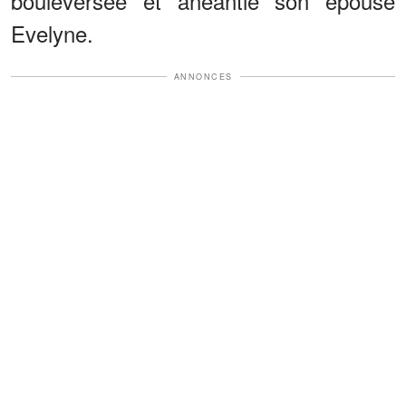
bouleversée et anéantie son épousé
Evelyne.
ANNONCES