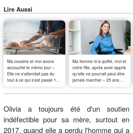
Lire Aussi
Ma cousine et moi avons
Ma femme m'a quitté, moi et
accouché le même jour –
notre fille, après avoir appris
Elle ne s'attendait pas du
qu'elle ne pourrait peut-être
tout à ce qui s'est passé 18
jamais marcher – 25 ans
ans plus tard
plus tard, elle est revenue, et
ce qu'a fait notre fille a laissé
tout le monde sans voix
Olivia a toujours été d'un soutien
indéfectible pour sa mère, surtout en
2017, quand elle a perdu l'homme qui a