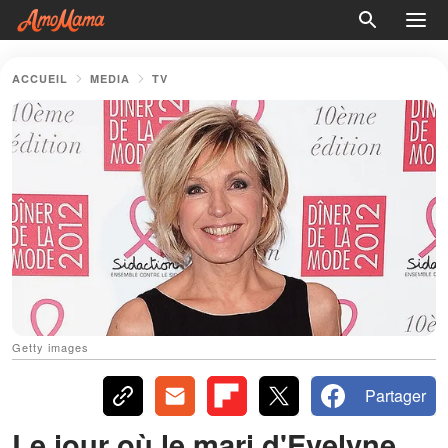
ACCUEIL
MEDIA
TV
Getty images
Partager
Le jour où le mari d'Evelyne