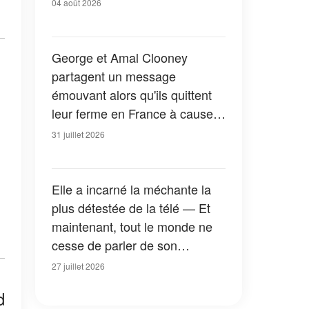
04 août 2026
George et Amal Clooney
partagent un message
émouvant alors qu'ils quittent
leur ferme en France à cause
des feux de forêt — Tous les
31 juillet 2026
détails
Elle a incarné la méchante la
plus détestée de la télé — Et
maintenant, tout le monde ne
cesse de parler de son
apparition dans la nouvelle
27 juillet 2026
version de « La Petite Maison
d
dans la prairie » — Photos