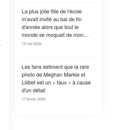
La plus jolie fille de l'école
m'avait invité au bal de fin
d'année alors que tout le
monde se moquait de mon
apparence – 20 ans plus tard,
15 mai 2026
elle ne m'a pas reconnu, et ce
que j'ai fait a changé sa vie
Les fans estiment que la rare
photo de Meghan Markle et
Lilibet est un « faux » à cause
d'un détail
17 février 2026