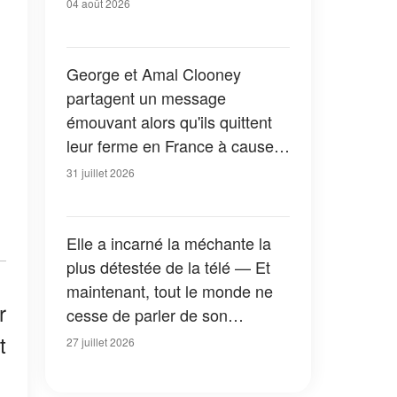
04 août 2026
George et Amal Clooney
partagent un message
émouvant alors qu'ils quittent
leur ferme en France à cause
des feux de forêt — Tous les
31 juillet 2026
détails
Elle a incarné la méchante la
plus détestée de la télé — Et
maintenant, tout le monde ne
r
cesse de parler de son
apparition dans la nouvelle
t
27 juillet 2026
version de « La Petite Maison
dans la prairie » — Photos