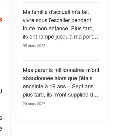
Ma famille d'accueil m'a fait
s
vivre sous l'escalier pendant
toute mon enfance. Plus tard,
ils ont rampé jusqu'à ma porte
à genoux
05 mars 2026
Mes parents millionnaires m'ont
abandonnée alors que j'étais
enceinte à 19 ans – Sept ans
u
plus tard, ils m'ont suppliée de
leur pardonner
20 mars 2026
s
e