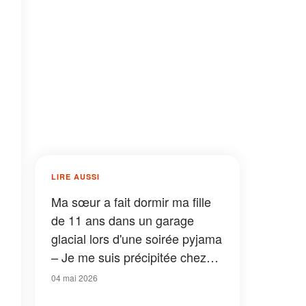
LIRE AUSSI
Ma sœur a fait dormir ma fille
de 11 ans dans un garage
glacial lors d'une soirée pyjama
– Je me suis précipitée chez
moi, mais rien n'aurait pu me
04 mai 2026
préparer à ce que j'ai