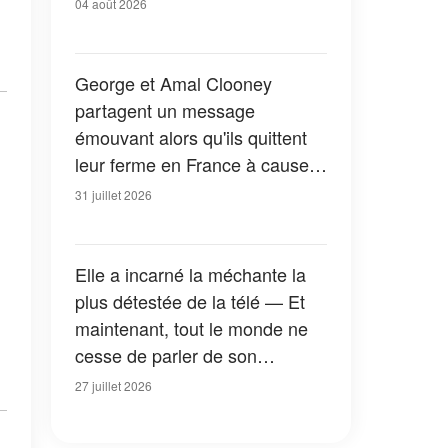
04 août 2026
George et Amal Clooney
partagent un message
émouvant alors qu'ils quittent
leur ferme en France à cause
des feux de forêt — Tous les
31 juillet 2026
détails
Elle a incarné la méchante la
plus détestée de la télé — Et
maintenant, tout le monde ne
cesse de parler de son
apparition dans la nouvelle
27 juillet 2026
version de « La Petite Maison
dans la prairie » — Photos