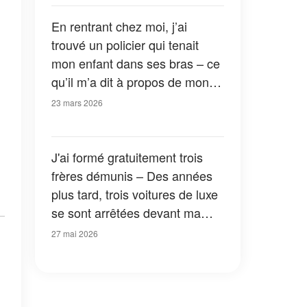
découvert
En rentrant chez moi, j’ai
trouvé un policier qui tenait
mon enfant dans ses bras – ce
qu’il m’a dit à propos de mon
fils aîné a bouleversé toute ma
23 mars 2026
vie
J'ai formé gratuitement trois
frères démunis – Des années
plus tard, trois voitures de luxe
se sont arrêtées devant ma
maison délabrée
27 mai 2026