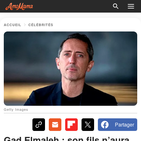
ACCUEIL
CÉLÉBRITÉS
Getty Images
Partager
Gad Elmaleh : son fils n’aura