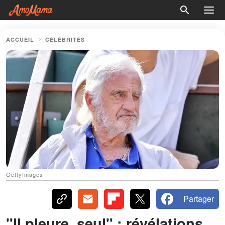
ACCUEIL
CÉLÉBRITÉS
GettyImages
Partager
"Il pleure, seul" : révélations