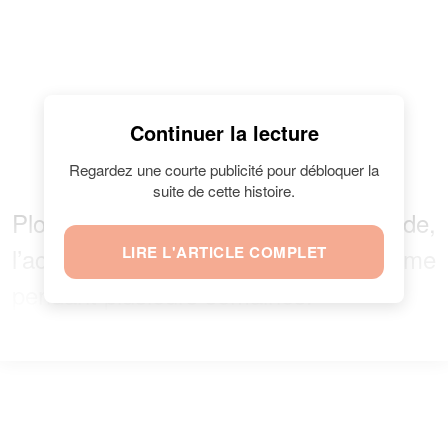
Continuer la lecture
Regardez une courte publicité pour débloquer la
suite de cette histoire.
Plongé dans une profonde solitude,
l’acteur est devenu l’ombre de lui-même
LIRE L'ARTICLE COMPLET
pendant plusieurs semaines.