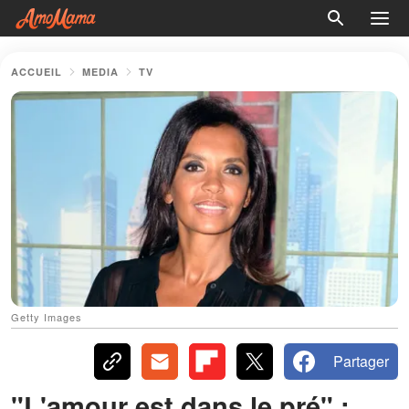
ACCUEIL
MEDIA
TV
Getty Images
Partager
"L'amour est dans le pré" :