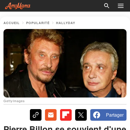
ACCUEIL
POPULARITÉ
HALLYDAY
GettyImages
Partager
Pierre Billon se souvient d'une