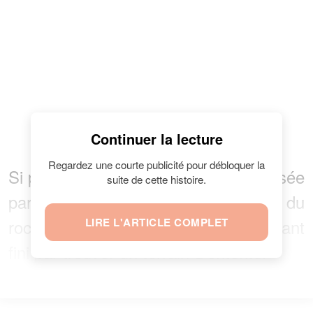
Continuer la lecture
Regardez une courte publicité pour débloquer la
Si par la suite, cette paix a été fragilisée
suite de cette histoire.
par l’exhumation de la tombe du
rockeur, les deux parties ont cependant
LIRE L'ARTICLE COMPLET
fini par trouver un terrain d’entente.