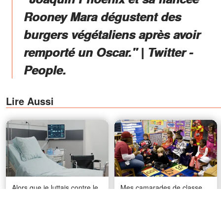
Rooney Mara dégustent des
burgers végétaliens après avoir
remporté un Oscar." | Twitter -
People.
Lire Aussi
Alors que je luttais contre le
Mes camarades de classe
cancer, j'ai surpris mon mari
m'ont donné à manger à
en train de murmurer à
l'école – Des années plus
l'oreille du ventre de ma
tard, je leur ai rendu visite à