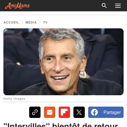
ACCUEIL
MEDIA
TV
Getty Images
Partager
"Intervilles" bientôt de retour