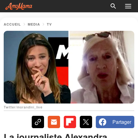
ACCUEIL
MEDIA
TV
Twitter/morandini_live
Partager
La journaliste Alexandra