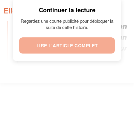
en légende :
Elle a écrit
Continuer la lecture
Regardez une courte publicité pour débloquer la
“Le plus beau secret que l’on
suite de cette histoire.
garde depuis 4 mois ?. Aucun
LIRE L'ARTICLE COMPLET
mot ne peut exprimer le bonheur
que la vie nous offre.”.