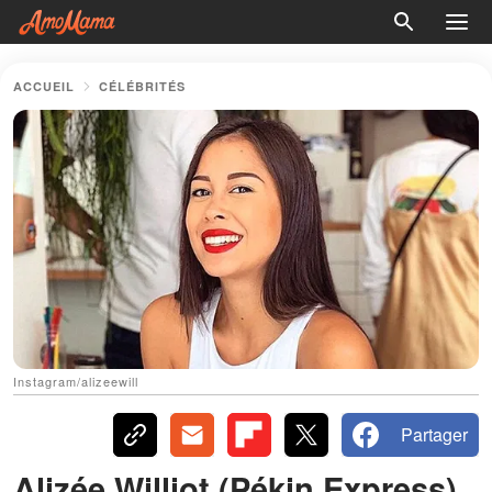
ACCUEIL
CÉLÉBRITÉS
Instagram/alizeewill
Partager
Alizée Williot (Pékin Express)