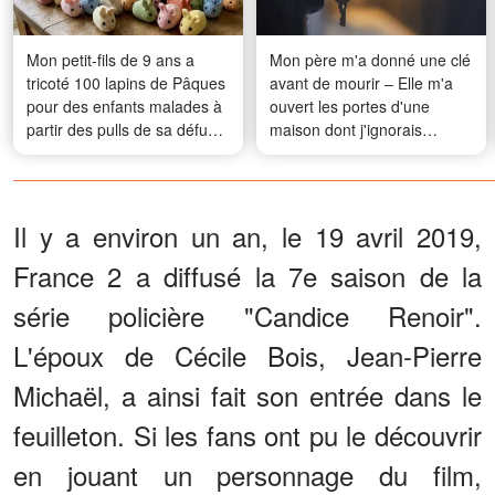
Mon petit-fils de 9 ans a
Mon père m'a donné une clé
tricoté 100 lapins de Pâques
avant de mourir – Elle m'a
pour des enfants malades à
ouvert les portes d'une
partir des pulls de sa défunte
maison dont j'ignorais
maman – Quand ma
l'existence
nouvelle belle-fille les a jetés
en les traitant de « déchets
», mon fils lui a donné une
Il y a environ un an, le 19 avril 2019,
bonne leçon
France 2 a diffusé la 7e saison de la
série policière "Candice Renoir".
L'époux de Cécile Bois, Jean-Pierre
Michaël, a ainsi fait son entrée dans le
feuilleton. Si les fans ont pu le découvrir
en jouant un personnage du film,