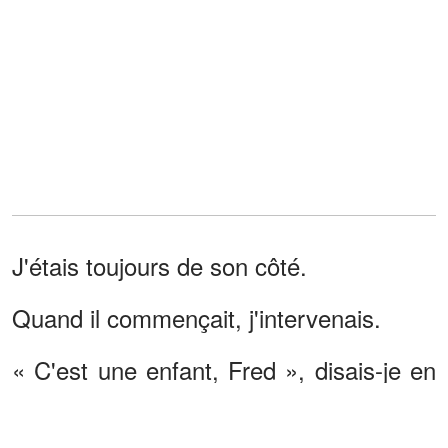
J'étais toujours de son côté.
Quand il commençait, j'intervenais.
« C'est une enfant, Fred », disais-je en
essayant de garder une voix stable. «
Elle mérite de choisir l'amour, pas un