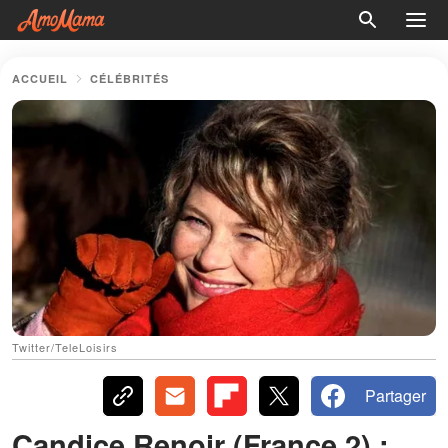
ACCUEIL
CÉLÉBRITÉS
Twitter/TeleLoisirs
Partager
Candice Renoir (France 2) :