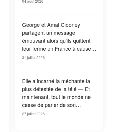
04 août 2026
George et Amal Clooney
partagent un message
émouvant alors qu'ils quittent
leur ferme en France à cause
des feux de forêt — Tous les
31 juillet 2026
détails
Elle a incarné la méchante la
plus détestée de la télé — Et
maintenant, tout le monde ne
cesse de parler de son
apparition dans la nouvelle
27 juillet 2026
version de « La Petite Maison
dans la prairie » — Photos