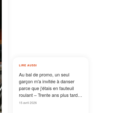
LIRE AUSSI
Au bal de promo, un seul
garçon m'a invitée à danser
parce que j'étais en fauteuil
roulant – Trente ans plus tard,
je l'ai revu et c'est lui qui avait
15 avril 2026
besoin d'aide