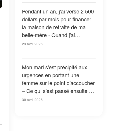
Pendant un an, j'ai versé 2 500
dollars par mois pour financer
la maison de retraite de ma
belle-mère - Quand j'ai
découvert ce qu'elle faisait
23 avril 2026
réellement de cet argent, je
suis devenue toute pâle
Mon mari s'est précipité aux
urgences en portant une
femme sur le point d'accoucher
– Ce qui s'est passé ensuite a
changé notre famille à jamais
30 avril 2026