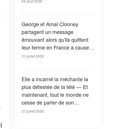
04 août 2026
George et Amal Clooney
partagent un message
émouvant alors qu'ils quittent
leur ferme en France à cause
des feux de forêt — Tous les
31 juillet 2026
détails
Elle a incarné la méchante la
plus détestée de la télé — Et
maintenant, tout le monde ne
cesse de parler de son
apparition dans la nouvelle
27 juillet 2026
version de « La Petite Maison
i
dans la prairie » — Photos