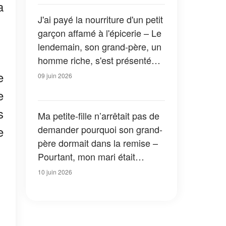
a
J'ai payé la nourriture d'un petit
garçon affamé à l'épicerie – Le
lendemain, son grand-père, un
homme riche, s'est présenté
chez moi
e
09 juin 2026
e
s
Ma petite-fille n’arrêtait pas de
demander pourquoi son grand-
e
père dormait dans la remise –
Pourtant, mon mari était
décédé huit mois plus tôt
10 juin 2026