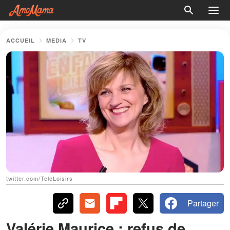
ACCUEIL
MEDIA
TV
twitter.com/TeleLoisirs
Partager
Valérie Maurice : refus de