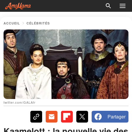
ACCUEIL
CÉLÉBRITÉS
twitter.com/GALAfr
Partager
Kaamelott : la nouvelle vie des