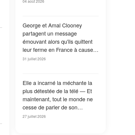
04 août 2026
George et Amal Clooney
partagent un message
émouvant alors qu'ils quittent
leur ferme en France à cause
des feux de forêt — Tous les
31 juillet 2026
détails
Elle a incarné la méchante la
plus détestée de la télé — Et
maintenant, tout le monde ne
cesse de parler de son
apparition dans la nouvelle
27 juillet 2026
version de « La Petite Maison
dans la prairie » — Photos