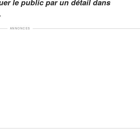
er le public par un détail dans
.
ANNONCES