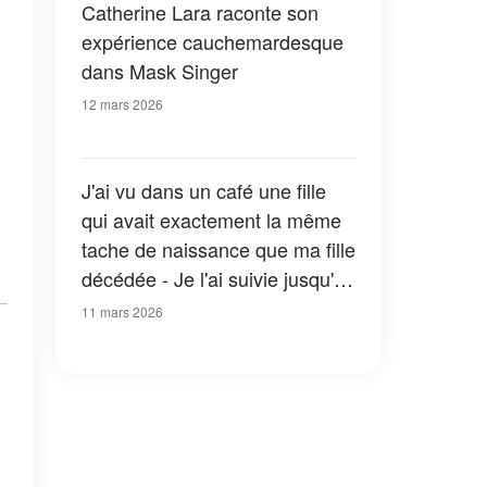
Catherine Lara raconte son
expérience cauchemardesque
dans Mask Singer
12 mars 2026
J'ai vu dans un café une fille
qui avait exactement la même
tache de naissance que ma fille
décédée - Je l'ai suivie jusqu'à
chez elle et je suis restée figée
11 mars 2026
quand j'ai vu la femme qu'elle
appelait maman