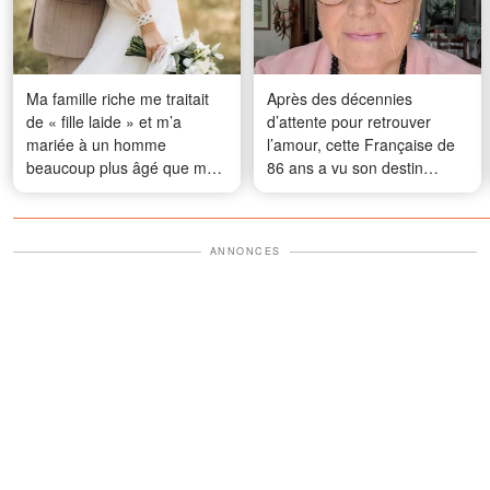
Ma famille riche me traitait
Après des décennies
de « fille laide » et m’a
d’attente pour retrouver
mariée à un homme
l’amour, cette Française de
beaucoup plus âgé que moi
86 ans a vu son destin
– Cinq ans plus tard, ils sont
basculer dans une affaire
restés bouche bée
inattendue
ANNONCES