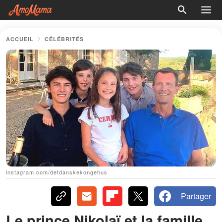
ACCUEIL
CÉLÉBRITÉS
instagram.com/detdanskekongehus
Partager
Le prince Nikolaï et la famille