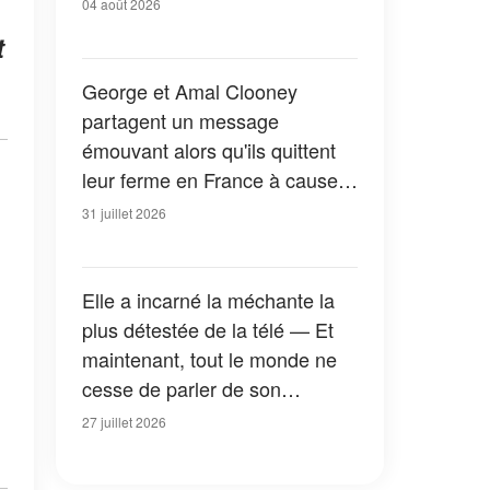
,
04 août 2026
t
George et Amal Clooney
partagent un message
émouvant alors qu'ils quittent
leur ferme en France à cause
des feux de forêt — Tous les
31 juillet 2026
détails
Elle a incarné la méchante la
plus détestée de la télé — Et
maintenant, tout le monde ne
cesse de parler de son
apparition dans la nouvelle
27 juillet 2026
version de « La Petite Maison
dans la prairie » — Photos