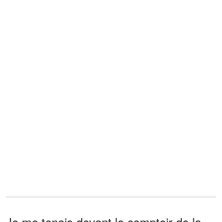
Je me tenais devant le comptoir de la