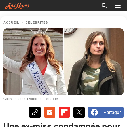
ACCUEIL
CÉLÉBRITÉS
Getty Images Twitter/jessistarkey
Partager
Une ex-miss condamnée pour