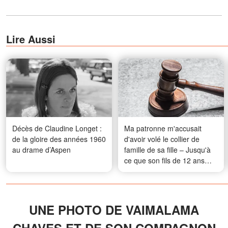
Lire Aussi
Décès de Claudine Longet :
Ma patronne m'accusait
de la gloire des années 1960
d'avoir volé le collier de
au drame d’Aspen
famille de sa fille – Jusqu'à
ce que son fils de 12 ans
fasse irruption dans la salle
d'audience en criant : « Je
sais qui l'a pris, et elle est
dans cette pièce ! »
UNE PHOTO DE VAIMALAMA