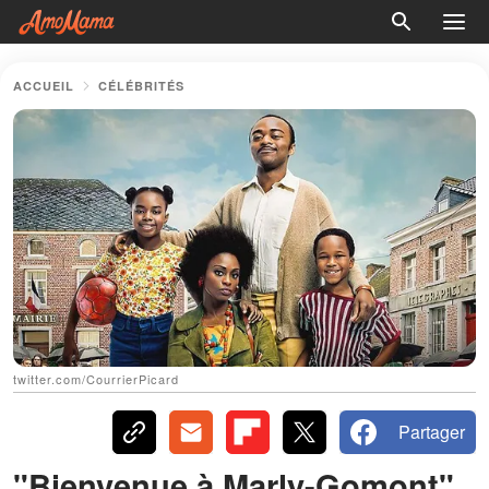
ACCUEIL
CÉLÉBRITÉS
twitter.com/CourrierPicard
Partager
"Bienvenue à Marly-Gomont"