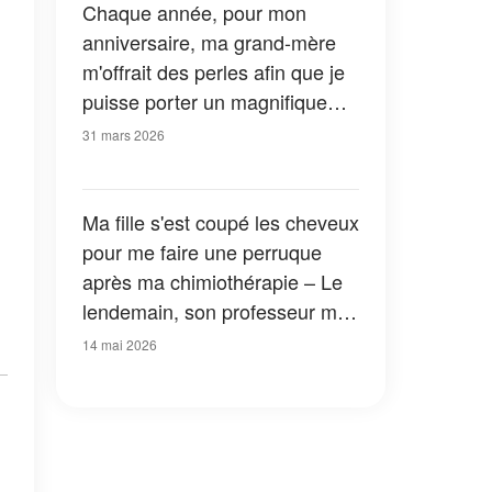
Chaque année, pour mon
anniversaire, ma grand-mère
m'offrait des perles afin que je
puisse porter un magnifique
collier à plusieurs rangs au bal
31 mars 2026
de fin d'année – Mais le matin
même du bal, j'ai découvert
qu'il était abîmé
Ma fille s'est coupé les cheveux
pour me faire une perruque
après ma chimiothérapie – Le
lendemain, son professeur m'a
appelée pour me dire : « Il faut
14 mai 2026
que vous veniez tout de suite à
l'école – la police est là et la
cherche »