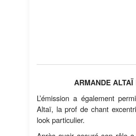
ARMANDE ALTAÏ
L’émission a également perm
Altaï, la prof de chant excent
look particulier.
Après avoir assuré son rôle e 