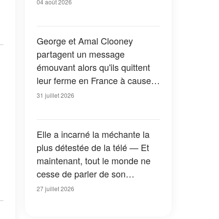
04 août 2026
George et Amal Clooney
partagent un message
émouvant alors qu'ils quittent
leur ferme en France à cause
des feux de forêt — Tous les
31 juillet 2026
détails
Elle a incarné la méchante la
plus détestée de la télé — Et
maintenant, tout le monde ne
cesse de parler de son
apparition dans la nouvelle
27 juillet 2026
version de « La Petite Maison
dans la prairie » — Photos