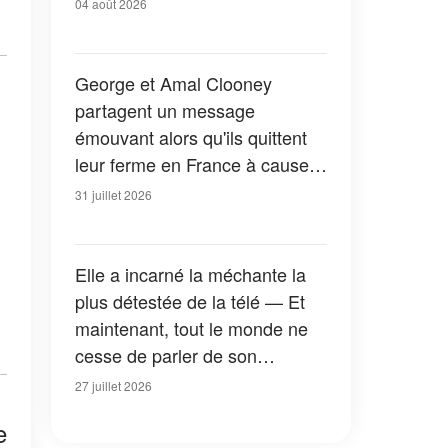
04 août 2026
George et Amal Clooney
partagent un message
émouvant alors qu'ils quittent
leur ferme en France à cause
des feux de forêt — Tous les
31 juillet 2026
détails
Elle a incarné la méchante la
plus détestée de la télé — Et
maintenant, tout le monde ne
cesse de parler de son
apparition dans la nouvelle
27 juillet 2026
version de « La Petite Maison
e
dans la prairie » — Photos