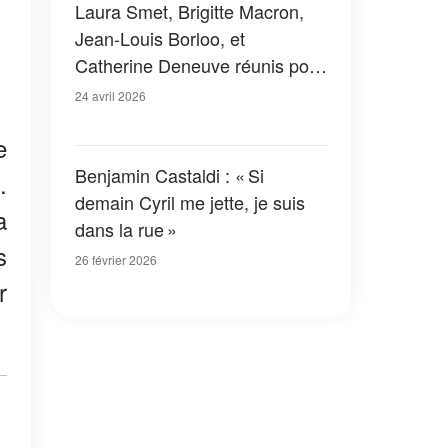
Laura Smet, Brigitte Macron,
Jean-Louis Borloo, et
Catherine Deneuve réunis pour
un dernier adieu
24 avril 2026
e
Benjamin Castaldi : « Si
.
demain Cyril me jette, je suis
a
dans la rue »
s
26 février 2026
r