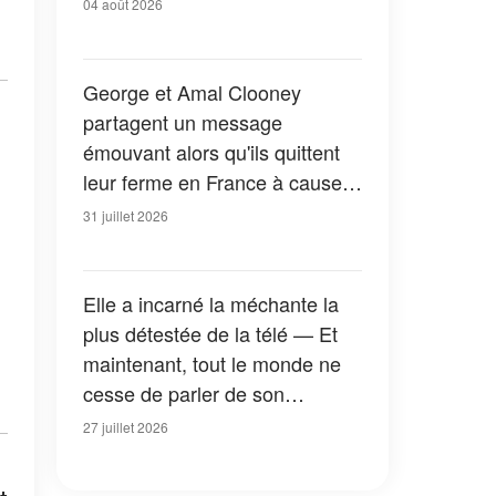
04 août 2026
George et Amal Clooney
partagent un message
émouvant alors qu'ils quittent
leur ferme en France à cause
des feux de forêt — Tous les
31 juillet 2026
détails
Elle a incarné la méchante la
plus détestée de la télé — Et
maintenant, tout le monde ne
cesse de parler de son
apparition dans la nouvelle
27 juillet 2026
version de « La Petite Maison
dans la prairie » — Photos