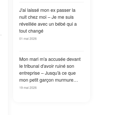
J'ai laissé mon ex passer la
nuit chez moi – Je me suis
réveillée avec un bébé qui a
tout changé
01 mai 2026
Mon mari m'a accusée devant
le tribunal d'avoir ruiné son
entreprise – Jusqu'à ce que
mon petit garçon murmure
soudain : « La personne qui t'a
19 mai 2026
piégée est là »