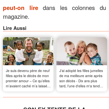
dans les colonnes du
peut-on lire
magazine.
Lire Aussi
Je suis devenu père de neuf
J'ai adopté les filles jumelles
filles après le décès de mon
de ma meilleure amie après
premier amour – Ce qu’elles
son décès - Dix ans plus
m’avaient caché m’a laissé
tard, l'une d'elles m'a tendu
sans voix
un vieux téléphone en me
disant : « Maman m'a dit de
te montrer cette vidéo
aujourd'hui. »