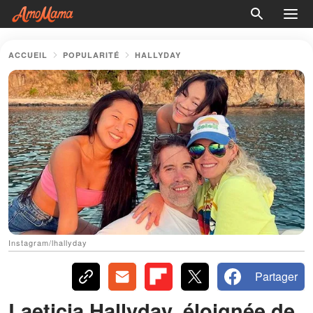
ACCUEIL
POPULARITÉ
HALLYDAY
Instagram/lhallyday
Partager
Laeticia Hallyday, éloignée de