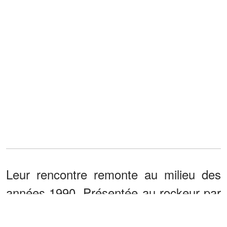
Leur rencontre remonte au milieu des
années 1990. Présentée au rockeur par
son père, ami proche de Johnny,