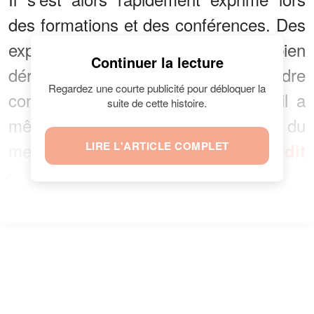
des formations et des conférences. Des
expériences qui se sont très bien
Continuer la lecture
déroulées et qui l’ont aidé à prendre
Regardez une courte publicité pour débloquer la
confiance en lui. Avec la pratique, il a
suite de cette histoire.
mêlé cette faculté à celle du
mentalisme, car comme il l’a si bien
LIRE L'ARTICLE COMPLET
dit
: