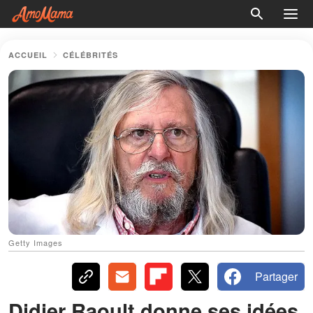
ACCUEIL
CÉLÉBRITÉS
Getty Images
Partager
Didier Raoult donne ses idées