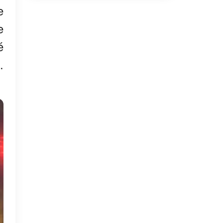
e
e
é
.