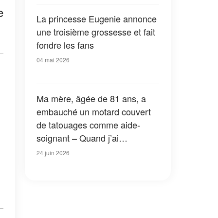
passé ensuite l'a laissée
e
bouche bée
La princesse Eugenie annonce
une troisième grossesse et fait
fondre les fans
04 mai 2026
Ma mère, âgée de 81 ans, a
embauché un motard couvert
de tatouages comme aide-
soignant – Quand j’ai
découvert pourquoi, mes
24 juin 2026
genoux ont lâché