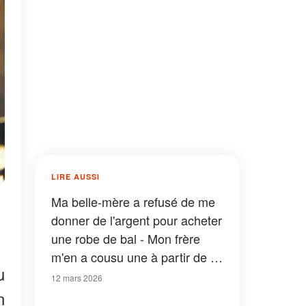
LIRE AUSSI
Ma belle-mère a refusé de me
donner de l'argent pour acheter
une robe de bal - Mon frère
m'en a cousu une à partir de la
u
collection de jeans de notre
12 mars 2026
défunte mère et ce qui s'est
n