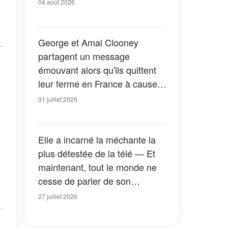
04 août 2026
George et Amal Clooney
partagent un message
émouvant alors qu'ils quittent
leur ferme en France à cause
des feux de forêt — Tous les
31 juillet 2026
détails
Elle a incarné la méchante la
plus détestée de la télé — Et
maintenant, tout le monde ne
cesse de parler de son
apparition dans la nouvelle
27 juillet 2026
version de « La Petite Maison
dans la prairie » — Photos