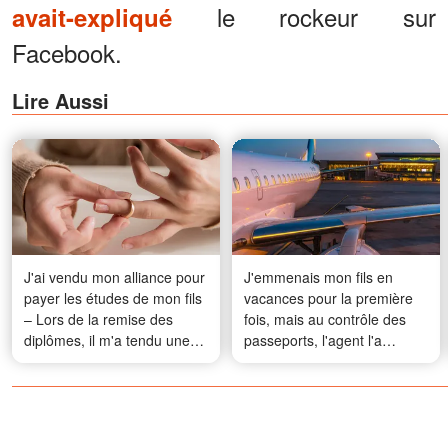
le rockeur sur
avait-expliqué
Facebook.
Lire Aussi
J'ai vendu mon alliance pour
J'emmenais mon fils en
payer les études de mon fils
vacances pour la première
– Lors de la remise des
fois, mais au contrôle des
diplômes, il m'a tendu une
passeports, l'agent l'a
lettre que j'avais peur
regardé et m'a dit : «
d'ouvrir
Madame, je ne peux pas
vous laisser monter à bord
de ce vol avec lui. »