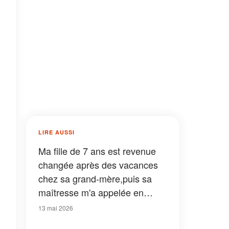
LIRE AUSSI
Ma fille de 7 ans est revenue
changée après des vacances
chez sa grand-mère,puis sa
maîtresse m'a appelée en
s'écriant : « Il faut que vous
13 mai 2026
voyiez son dessin ! Venez tout