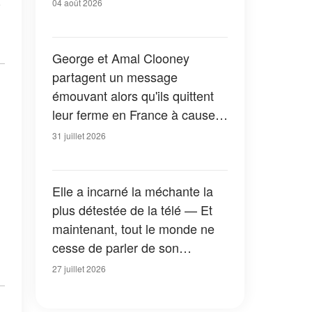
n
04 août 2026
George et Amal Clooney
partagent un message
émouvant alors qu'ils quittent
leur ferme en France à cause
des feux de forêt — Tous les
31 juillet 2026
détails
Elle a incarné la méchante la
plus détestée de la télé — Et
maintenant, tout le monde ne
cesse de parler de son
apparition dans la nouvelle
27 juillet 2026
version de « La Petite Maison
dans la prairie » — Photos