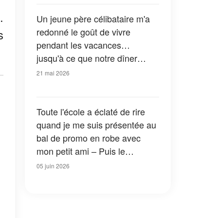
de suite à l'école ! »
.
Un jeune père célibataire m'a
redonné le goût de vivre
s
pendant les vacances…
jusqu'à ce que notre dîner
parfait se solde par un
21 mai 2026
scandale public
Toute l'école a éclaté de rire
quand je me suis présentée au
bal de promo en robe avec
mon petit ami – Puis le
proviseur nous a fait monter
05 juin 2026
sur scène, et ses paroles ont
laissé tout le monde bouche
bée