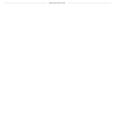
ANNONCES
la vérité. C’est moi qu’il a
qui l'a fait pâlir
envoyé à sa place. »