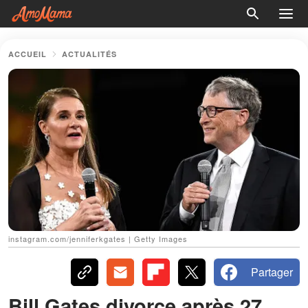
ACCUEIL
ACTUALITÉS
instagram.com/jenniferkgates | Getty Images
Partager
Bill Gates divorce après 27