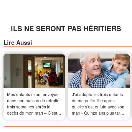
ILS NE SERONT PAS HÉRITIERS
Lire Aussi
Mes enfants m’ont envoyée
J'ai adopté les trois enfants
dans une maison de retraite
de ma petite-fille après
trois semaines après le
qu'elle s'est enfuie avec son
décès de mon mari – C’est
mari - Quinze ans plus tard,
alors qu’un inconnu est
elle est revenue pour
arrivé et m’a dit : « Votre
l'anniversaire de l'aîné, et
mari ne vous a pas dit toute
celui-ci lui a remis un cadeau