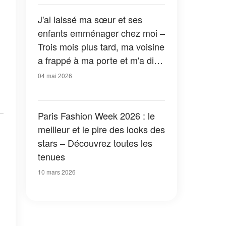
J'ai laissé ma sœur et ses
enfants emménager chez moi –
Trois mois plus tard, ma voisine
a frappé à ma porte et m'a dit :
« Vous devriez aller voir ce qu'il
04 mai 2026
y a dans votre cave. Tout de
suite. »
Paris Fashion Week 2026 : le
meilleur et le pire des looks des
stars – Découvrez toutes les
tenues
10 mars 2026