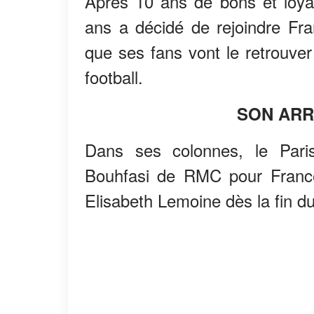
Après 10 ans de bons et loya
ans a décidé de rejoindre Fra
que ses fans vont le retrouve
football.
SON ARR
Dans ses colonnes, le Par
Bouhfasi de RMC pour France T
Elisabeth Lemoine dès la fin d