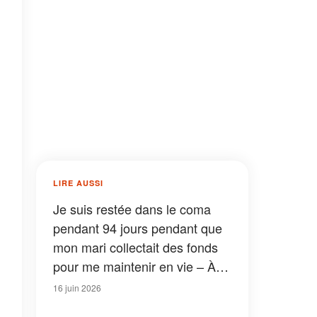
LIRE AUSSI
Je suis restée dans le coma
pendant 94 jours pendant que
mon mari collectait des fonds
pour me maintenir en vie – À
mon réveil, une infirmière m’a
16 juin 2026
révélé la vérité