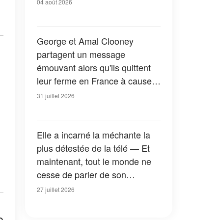
04 août 2026
George et Amal Clooney
partagent un message
émouvant alors qu'ils quittent
leur ferme en France à cause
des feux de forêt — Tous les
31 juillet 2026
détails
Elle a incarné la méchante la
plus détestée de la télé — Et
maintenant, tout le monde ne
cesse de parler de son
apparition dans la nouvelle
27 juillet 2026
version de « La Petite Maison
dans la prairie » — Photos