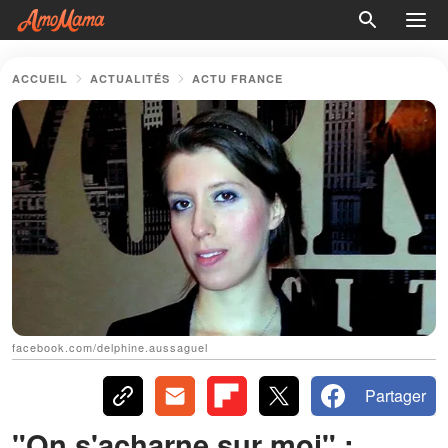
ACCUEIL
ACTUALITÉS
ACTU FRANCE
facebook.com/delphine.aussaguel
Partager
"On s'acharne sur moi" :