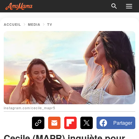
ACCUEIL
MEDIA
TV
instagram.com/cecile_mapr5
Partager
Cecile (MAPR) inquiète pour