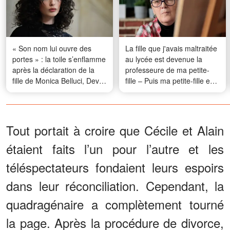
« Son nom lui ouvre des
La fille que j'avais maltraitée
portes » : la toile s’enflamme
au lycée est devenue la
après la déclaration de la
professeure de ma petite-
fille de Monica Belluci, Deva
fille – Puis ma petite-fille est
Cassel
rentrée à la maison avec un
mot qui disait : « Les
mauvais comportements, ça
se transmet dans la famille »
Tout portait à croire que Cécile et Alain
étaient faits l’un pour l’autre et les
téléspectateurs fondaient leurs espoirs
dans leur réconciliation. Cependant, la
quadragénaire a complètement tourné
la page. Après la procédure de divorce,