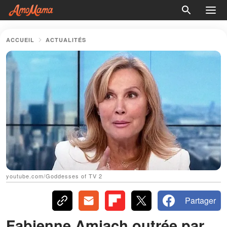
ACCUEIL
ACTUALITÉS
youtube.com/Goddesses of TV 2
Partager
Fabienne Amiach outrée par