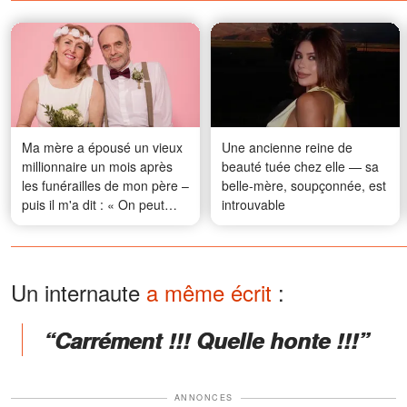
Ma mère a épousé un vieux
Une ancienne reine de
millionnaire un mois après
beauté tuée chez elle — sa
les funérailles de mon père –
belle-mère, soupçonnée, est
puis il m'a dit : « On peut
introuvable
enfin enlever le masque.
C'est ton père qui avait tout
prévu. »
Un internaute
a même écrit
:
“Carrément !!! Quelle honte !!!”
ANNONCES